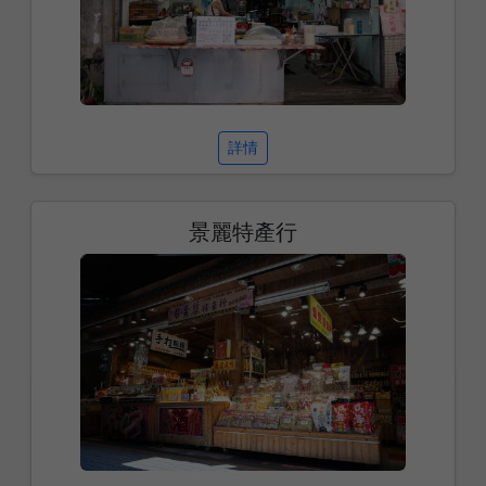
詳情
景麗特產行