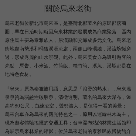
關於烏來老街
烏來老街位新北市烏來區，是臺灣北部著名的原民部落商
圈，早在日治時期就因烏來林業的發展成為商業聚落，區內
原住民主要為泰雅族人，原漢融和交織成多元文化。烏來老
街地處南勢溪和桶後溪滙流處，兩側山峰環繞，溪流蜿蜒穿
過，形成秀麗的山水景觀。此外，烏來美食亦為吸引遊客的
亮點，馬告、小米酒、竹筒飯、桂竹筍、溪魚、溪蝦都是在
地特色食材。
『烏來』原為泰雅族用語，意思是「滾燙的熱水」，烏來溫
泉泉質為弱鹼性碳酸泉，清徹透明。著名的烏來大瀑布，瀑
高約80公尺，白練凌空，聲勢浩大，是值得一看的美景；
烏來台車亦為烏來的觀光特色之一，原用以運輸林木為主，
現為遊客體驗搖擺的交通工具；台車瀑布站的林業生活館即
為展示烏來林業的縮影；位於烏來老街的泰雅民族博物館介