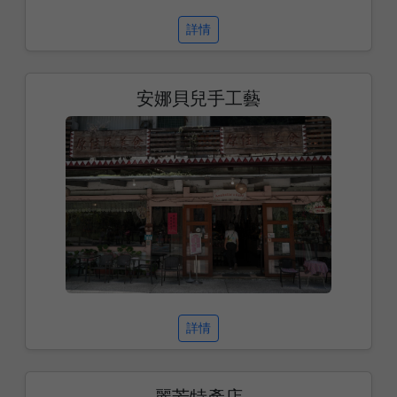
詳情
安娜貝兒手工藝
詳情
麗芳特產店