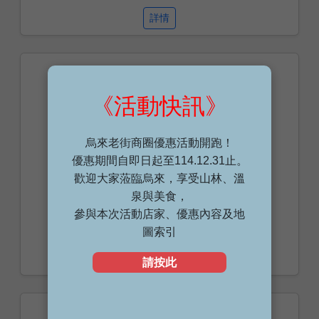
詳情
泉源特產店
《活動快訊》
烏來老街商圈優惠活動開跑！
優惠期間自即日起至114.12.31止。
歡迎大家蒞臨烏來，享受山林、溫
泉與美食，
參與本次活動店家、優惠內容及地
圖索引
詳情
請按此
金麗蘭冰菓店